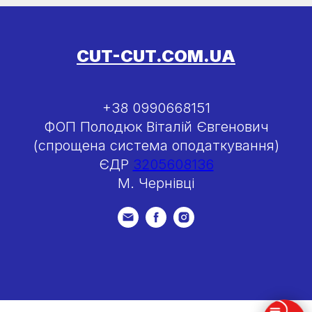
CUT-CUT.COM.UA
+38 0990668151
ФОП Полодюк Віталій Євгенович
(спрощена система оподаткування)
ЄДР
3205608136
М. Чернівці