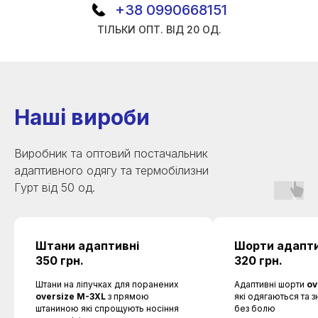
+38 0990668151
ТІЛЬКИ ОПТ. ВІД 20 ОД.
Наші вироби
Виробник та оптовий постачальник
адаптивного одягу та термобілизни
Гурт від 50 од.
Штани адаптивні
Шорти адапти
350 грн.
320 грн.
Штани на ліпучках для поранених
Адаптивні шорти
ov
oversize M-3XL
з прямою
які одягаються та 
штаниною які спрощують носіння
без болю