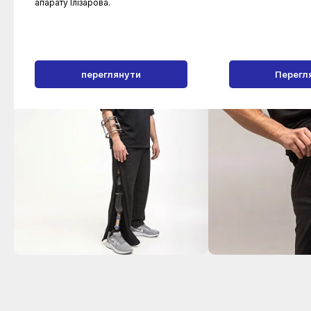
апарату Ілізарова.
переглянути
Перегл