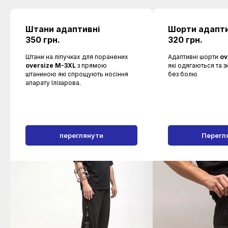
Штани адаптивні
Шорти адапти
350 грн.
320 грн.
Штани на ліпучках для поранених
Адаптивні шорти
ov
oversize M-3XL
з прямою
які одягаються та 
штаниною які спрощують носіння
без болю
апарату Ілізарова.
переглянути
Перегл