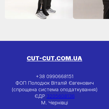
CUT-CUT.COM.UA
+38 0990668151
ФОП Полодюк Віталій Євгенович
(спрощена система оподаткування)
ЄДР
3205608136
М. Чернівці