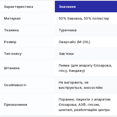
Характеристика
Значення
Матеріал
50% бавовна, 50% поліестер
Тканина
Туреччина
Розмір
Оверсайз (M–2XL)
Тип поясу
Зав'язки
Пняма (для апарату Єлізарова,
Штанина
гіпсу, бандажу)
Не вигорають, не
Особливості
вистіруються, зносостійкі
Поранені, пацієнти з апаратом
Призначення
Єлізарова, АЗФ, гіпсом,
шпиталі, реабілітаційні центри