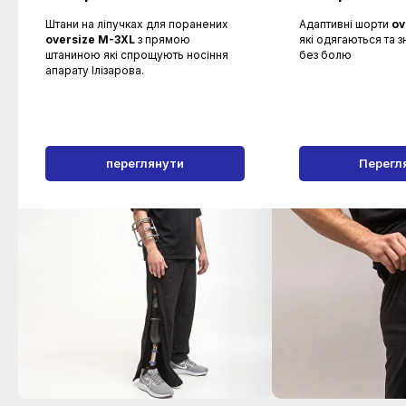
Штани на ліпучках для поранених
Адаптивні шорти
ov
oversize M-3XL
з прямою
які одягаються та 
штаниною які спрощують носіння
без болю
апарату Ілізарова.
переглянути
Перегл