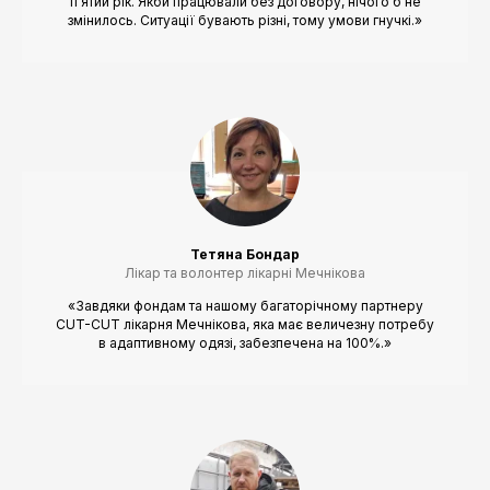
п'ятий рік. Якби працювали без договору, нічого б не
змінилось. Ситуації бувають різні, тому умови гнучкі.»
Тетяна Бондар
Лікар та волонтер лікарні Мечнікова
«Завдяки фондам та нашому багаторічному партнеру
CUT-CUT лікарня Мечнікова, яка має величезну потребу
в адаптивному одязі, забезпечена на 100%.»