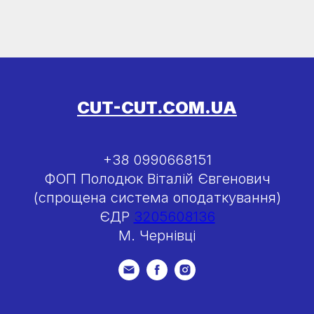
CUT-CUT.COM.UA
+38 0990668151
ФОП Полодюк Віталій Євгенович
(спрощена система оподаткування)
ЄДР
3205608136
М. Чернівці